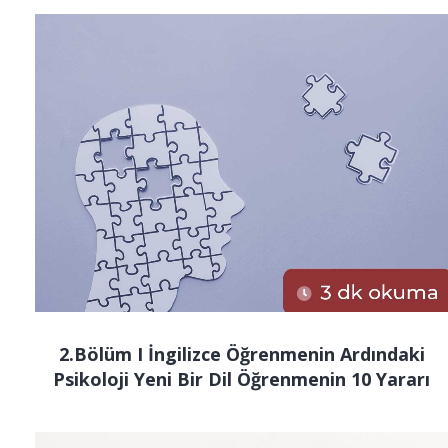
2.Bölüm I İngilizce Öğrenmenin Ardındaki
Psikoloji Yeni Bir Dil Öğrenmenin 10 Yararı