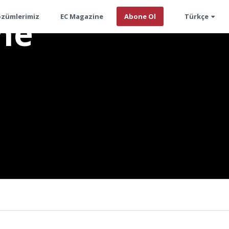
me
özümlerimiz
EC Magazine
Abone Ol
Türkçe