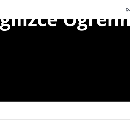
ngilizce Öğren
Ç