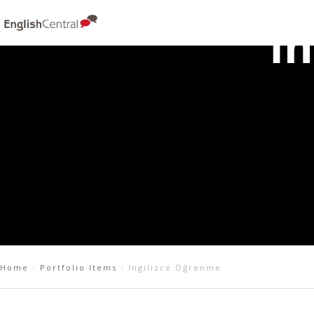
İ
Home
Portfolio Items
İngilizce Öğrenme