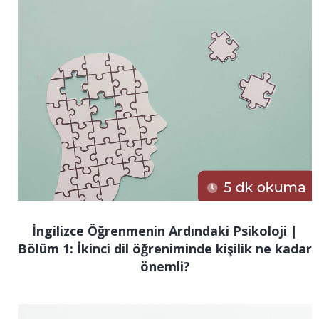
İngilizce Öğrenmenin Ardındaki Psikoloji |
Bölüm 1: İkinci dil öğreniminde kişilik ne kadar
önemli?