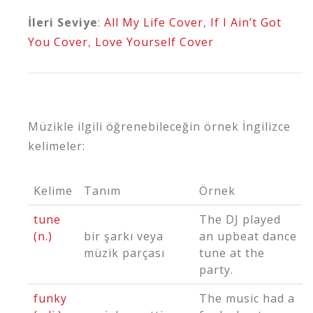
İleri Seviye
:
All My Life Cover
,
If I Ain’t Got
You Cover
,
Love Yourself Cover
Müzikle ilgili öğrenebileceğin örnek İngilizce
kelimeler:
Kelime
Tanım
Örnek
tune
The DJ played
(n.)
bir şarkı veya
an upbeat dance
müzik parçası
tune
at the
party.
funky
The music had a