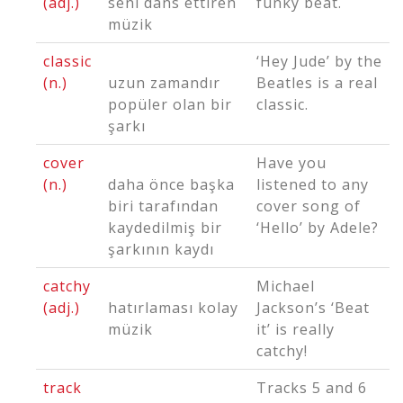
(adj.)
seni dans ettiren
funky
beat.
müzik
classic
‘Hey Jude’ by the
(n.)
uzun zamandır
Beatles is a real
popüler olan bir
classic
.
şarkı
cover
Have you
(n.)
daha önce başka
listened to any
biri tarafından
cover
song of
kaydedilmiş bir
‘Hello’ by Adele?
şarkının kaydı
catchy
Michael
(adj.)
hatırlaması kolay
Jackson’s ‘Beat
müzik
it’ is really
catchy
!
track
Tracks
5 and 6