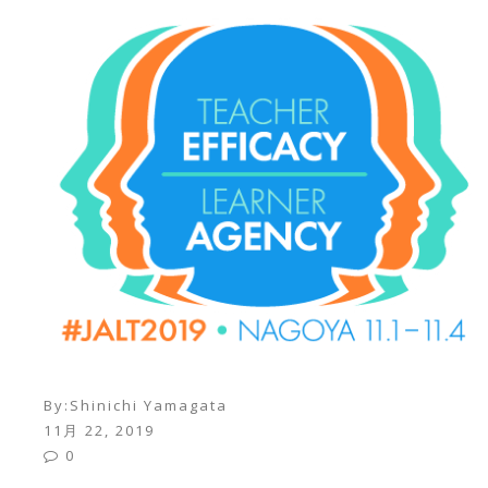
By:
Shinichi Yamagata
11月 22, 2019
0