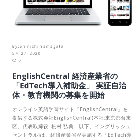
By:
Shinichi Yamagata
5月 27, 2020
0
EnglishCentral 経済産業省の
「EdTech導入補助金」 実証自治
体・教育機関の募集を開始
オンライン英語学習サイト『EnglishCentral』を
提供する株式会社EnglishCentral(本社:東京都台東
区、代表取締役: 松村 弘典、以下、イングリッシュ
セントラル)は、経済産業省が実施する「EdTech導