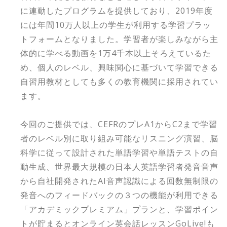
に連動したプログラムを提供しており、2019年度
には年間10万人以上の学生が利用する学習プラッ
トフォームとなりました。学習者が楽しみながら主
体的に学べる動画を1万4千本以上そろえているた
め、個人のレベル、興味関心に基づいて学習できる
自習用教材としても多くの教育機関に採用されてい
ます。
今回のご提供では、CEFRのプレA1からC2まで学習
者のレベル別に取り組み可能なリスニング演習、脳
科学に従って設計された単語学習や単語テストの自
動生成、世界最大規模の日本人英語学習者発音音声
から自社開発されたAI音声認識による回数無制限の
発音へのフィードバックの３つの機能が利用できる
「アカデミックプレミアム」プランと、学習ポイン
トが貯まるとオンライン英会話レッスンGoLive!も