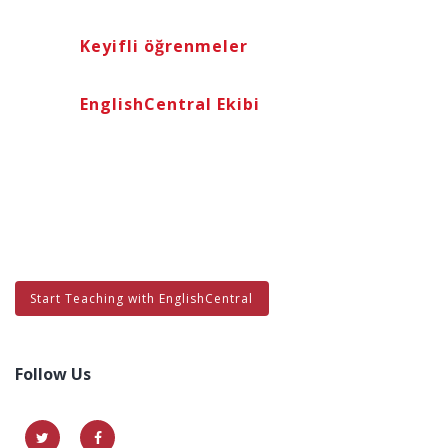
Keyifli öğrenmeler
EnglishCentral Ekibi
Start Teaching with EnglishCentral
Follow Us