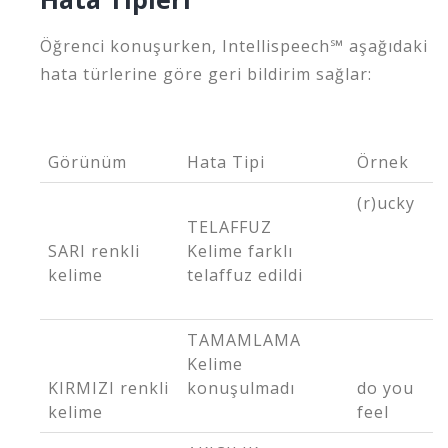
Öğrenci konuşurken, Intellispeech℠ aşağıdaki
hata türlerine göre geri bildirim sağlar:
Görünüm
Hata Tipi
Örnek
(r)ucky
TELAFFUZ
SARI renkli
Kelime farklı
kelime
telaffuz edildi
TAMAMLAMA
Kelime
KIRMIZI renkli
konuşulmadı
do
you
kelime
feel